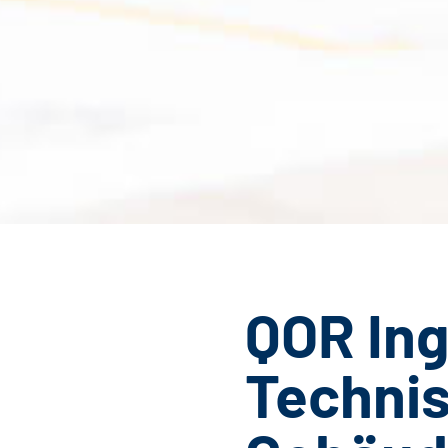
QOR Ing
Techni