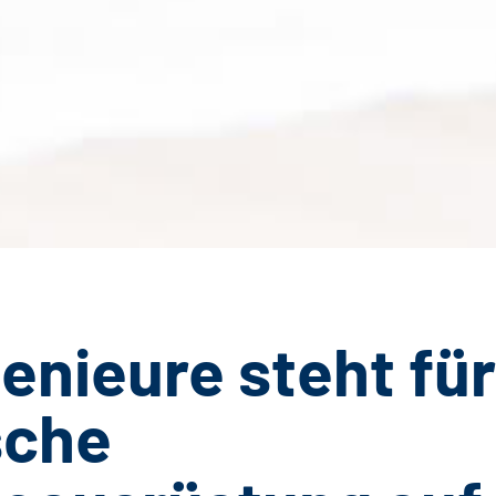
enieure steht fü
sche